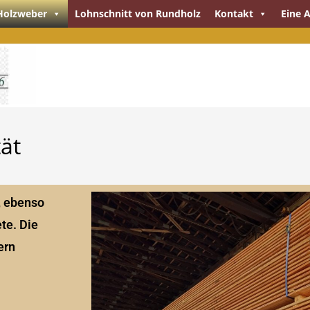
Holzweber
Lohnschnitt von Rundholz
Kontakt
Eine 
ät
, ebenso
te. Die
ern